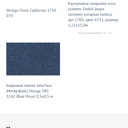
Каучуковое покрытие nora
systems GmbH (нора
Vertigo Flock California 1750
системс) noraplan sentica,
070
арт.1700, цвет 6531, размер
1,22х15,0м
2
Продаётся упаковками: 1 уп. - 4 м
Ковровая плитка Interface
(Интерфейс) Heuga 580
5142 Blue Moon 0,5x0,5 м