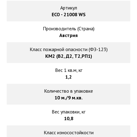
Ковролин на резиновой основе
Артикул
ECO - 21008 WS
Ковролин оптом
Производитель (Страна)
Ковролин под теплый пол
Австрия
Класс пожарной опасности (ФЗ-123)
КМ2 (В2, Д2, Т2,РП1)
Вес 1 кв.м, кг
1,2
Количество в упаковке
10 м./9 м.кв.
Вес упаковки, кг
10,8
Класс износостойкости