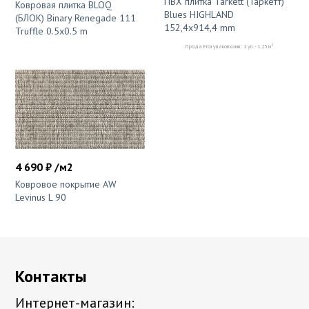
ПВХ плитка Tarkett (Таркетт)
Ковровая плитка BLOQ
Blues HIGHLAND
(БЛОК) Binary Renegade 111
152,4x914,4 mm
Truffle 0.5x0.5 m
2
Продаётся упаковками: 1 уп. - 1.25 м
4 690 ₽ /м2
Ковровое покрытие AW
Levinus L 90
Контакты
Интернет-магазин: