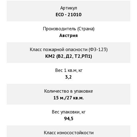
Ковролин на резиновой основе
Артикул
ECO - 21010
Ковролин оптом
Производитель (Страна)
Ковролин под теплый пол
Австрия
Класс пожарной опасности (ФЗ-123)
КМ2 (В2, Д2, Т2,РП1)
Вес 1 кв.м, кг
3,2
Количество в упаковке
15 м./27 кв.м.
Вес упаковки, кг
94,5
Класс износостойкости