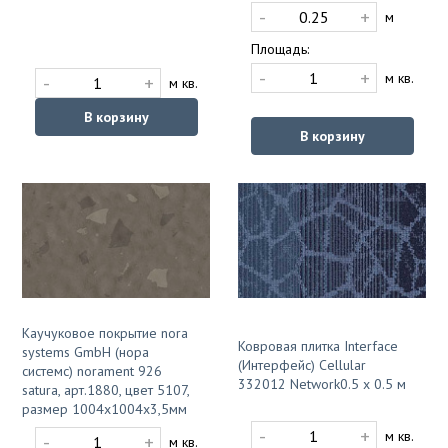
-
+
м
Площадь:
-
+
м кв.
-
+
м кв.
В корзину
В корзину
Каучуковое покрытие nora
Ковровая плитка Interface
systems GmbH (нора
(Интерфейс) Cellular
системс) norament 926
332012 Network0.5 x 0.5 м
satura, арт.1880, цвет 5107,
размер 1004х1004х3,5мм
-
+
м кв.
-
+
м кв.