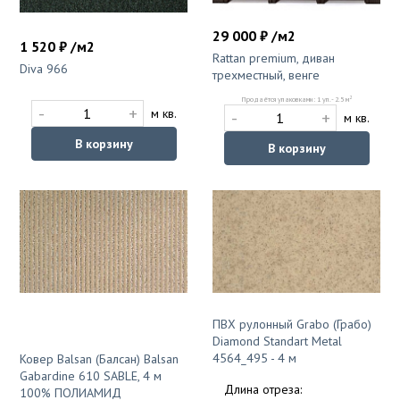
29 000 ₽ /м2
1 520 ₽ /м2
Rattan premium, диван
Diva 966
трехместный, венге
2
Продаётся упаковками: 1 уп. - 2.5 м
-
+
м кв.
-
+
м кв.
В корзину
В корзину
ПВХ рулонный Grabo (Грабо)
Diamond Standart Metal
4564_495 - 4 м
Ковер Balsan (Балсан) Balsan
Gabardine 610 SABLE, 4 м
Длина отреза:
100% ПОЛИАМИД