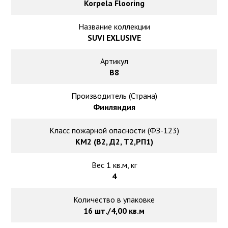
Ковролин на резиновой основе
Korpela Flooring
Название коллекции
Ковролин оптом
SUVI EXLUSIVE
Ковролин под теплый пол
Артикул
B8
Производитель (Страна)
Финляндия
Класс пожарной опасности (ФЗ-123)
КМ2 (В2, Д2, Т2,РП1)
Вес 1 кв.м, кг
4
Количество в упаковке
16 шт./4,00 кв.м