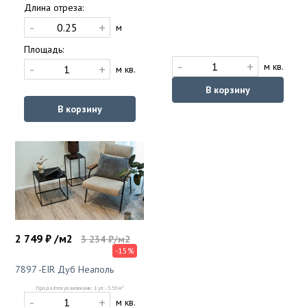
Длина отреза:
-
+
м
Площадь:
-
+
м кв.
-
+
м кв.
В корзину
В корзину
2 749 ₽ /м2
3 234 ₽/м2
-15%
7897 -EIR Дуб Неаполь
2
Продаётся упаковками: 1 уп. - 3.53 м
-
+
м кв.