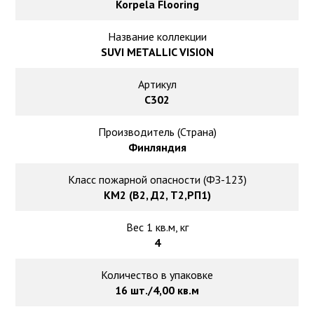
Ковролин на резиновой основе
Korpela Flooring
Название коллекции
Ковролин оптом
SUVI METALLIC VISION
Ковролин под теплый пол
Артикул
C302
Производитель (Страна)
Финляндия
Класс пожарной опасности (ФЗ-123)
КМ2 (В2, Д2, Т2,РП1)
Вес 1 кв.м, кг
4
Количество в упаковке
16 шт./4,00 кв.м