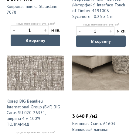
(Интерфейс) Interface Touch
Ковровая плитка StatusLine
of Timber 4191008
7078
Sycamore - 0.25 x 1 m
2
Продаётся упаковками: 1 уп. - 1.25 м
2
Продаётся упаковками: 1 уп. - 6 м
-
+
-
+
м кв.
м кв.
В корзину
В корзину
Ковер BIG Beaulieu
International Group (БИГ) BIG
Carus SU 020-26331,
3 640 ₽ /м2
ширина 4 м 100%
Бетонная Смесь 61603
ПОЛИАМИД
Виниловый ламинат
2
Продаётся упаковками: 1 уп. - 1.25 м