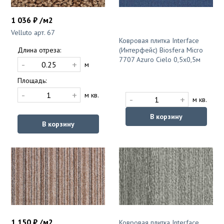
1 036 ₽ /м2
Velluto арт. 67
Ковровая плитка Interface
(Интерфейс) Biosfera Micro
Длина отреза:
7707 Azuro Cielo 0,5x0,5м
-
+
м
Площадь:
-
+
м кв.
-
+
м кв.
В корзину
В корзину
1 150 ₽ /м2
Ковровая плитка Interface