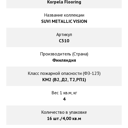
Ковролин на резиновой основе
Korpela Flooring
Название коллекции
Ковролин оптом
SUVI METALLIC VISION
Ковролин под теплый пол
Артикул
C310
Производитель (Страна)
Финляндия
Класс пожарной опасности (ФЗ-123)
КМ2 (В2, Д2, Т2,РП1)
Вес 1 кв.м, кг
4
Количество в упаковке
16 шт./4,00 кв.м