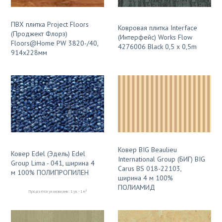
ПВХ плитка Project Floors
Ковровая плитка Interface
(Проджект Флорз)
(Интерфейс) Works Flow
Floors@Home PW 3820-/40,
4276006 Black 0,5 x 0,5m
914x228мм
Ковер BIG Beaulieu
Ковер Edel (Эдель) Edel
International Group (БИГ) BIG
Group Lima - 041, ширина 4
Carus BS 018-22103,
м 100% ПОЛИПРОПИЛЕН
ширина 4 м 100%
ПОЛИАМИД
2
Продаётся упаковками: 1 уп. - 1 м