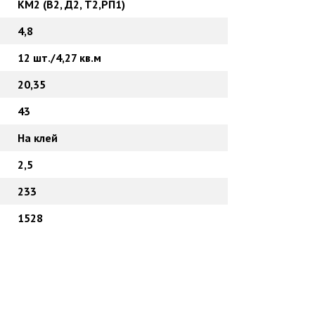
КМ2 (В2, Д2, Т2,РП1)
4,8
12 шт./4,27 кв.м
20,35
43
На клей
2,5
233
1528