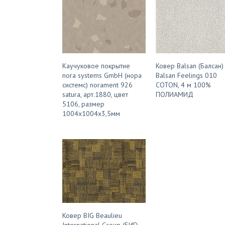
Каучуковое покрытие
Ковер Balsan (Балсан)
nora systems GmbH (нора
Balsan Feelings 010
системс) norament 926
COTON, 4 м 100%
satura, арт.1880, цвет
ПОЛИАМИД
5106, размер
1004х1004х3,5мм
Ковер BIG Beaulieu
International Group (БИГ)