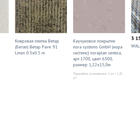
3 1
Ковровая плитка Betap
Каучуковое покрытие
WAL
(Бетап) Betap Pave 91
nora systems GmbH (нора
Linen 0.5x0.5 m
системс) noraplan sentica,
арт.1700, цвет 6500,
размер 1,22х15,0м
Продаётся упаковками: 1 уп. - 1.25
2
м