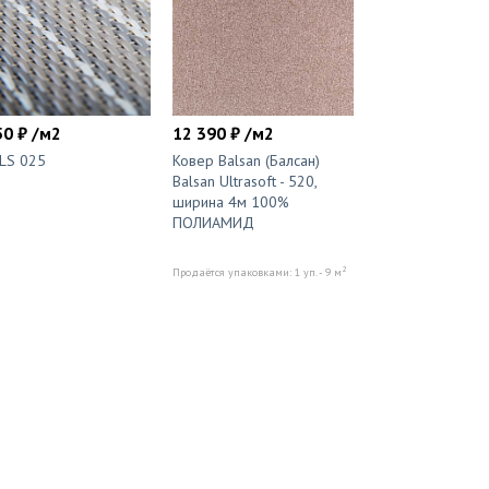
50 ₽ /м2
12 390 ₽ /м2
LS 025
Ковер Balsan (Балсан)
Balsan Ultrasoft - 520,
ширина 4м 100%
ПОЛИАМИД
2
Продаётся упаковками: 1 уп. - 9 м