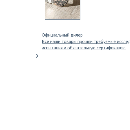
Официальный дилер
Все наши товары прошли требуемые иссле
испытания и обязательную сертификацию