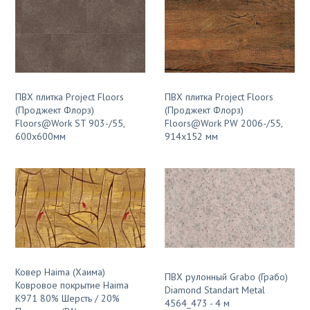
ПВХ плитка Project Floors
ПВХ плитка Project Floors
(Проджект Флорз)
(Проджект Флорз)
Floors@Work ST 903-/55,
Floors@Work PW 2006-/55,
600x600мм
914x152 мм
Ковер Haima (Хаима)
ПВХ рулонный Grabo (Грабо)
Ковровое покрытие Haima
Diamond Standart Metal
К971 80% Шерсть / 20%
4564_473 - 4 м