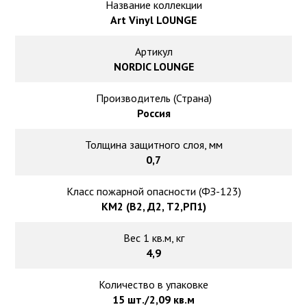
Ковролин на резиновой основе
Название коллекции
Art Vinyl LOUNGE
Ковролин оптом
Артикул
NORDIC LOUNGE
Ковролин под теплый пол
Производитель (Страна)
Россия
Толщина защитного слоя, мм
0,7
Класс пожарной опасности (ФЗ-123)
КМ2 (В2, Д2, Т2,РП1)
Вес 1 кв.м, кг
4,9
Количество в упаковке
15 шт./2,09 кв.м