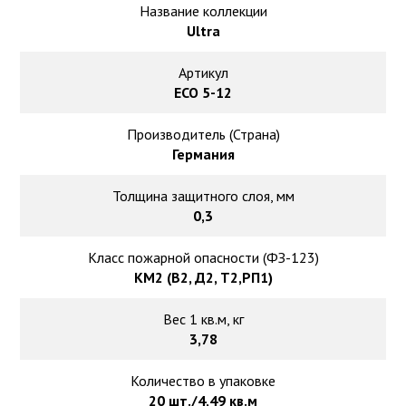
Ковролин на резиновой основе
Название коллекции
Ultra
Ковролин оптом
Артикул
ECO 5-12
Ковролин под теплый пол
Производитель (Страна)
Германия
Толщина защитного слоя, мм
0,3
Класс пожарной опасности (ФЗ-123)
КМ2 (В2, Д2, Т2,РП1)
Вес 1 кв.м, кг
3,78
Количество в упаковке
20 шт./4,49 кв.м