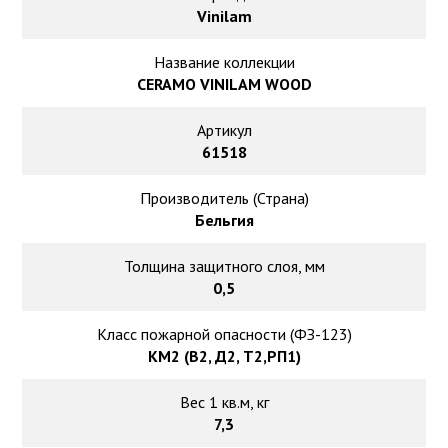
Ковролин на резиновой основе
Vinilam
Ковролин оптом
Название коллекции
CERAMO VINILAM WOOD
Ковролин под теплый пол
Артикул
61518
Производитель (Страна)
Бельгия
Толщина защитного слоя, мм
0,5
Класс пожарной опасности (ФЗ-123)
КМ2 (В2, Д2, Т2,РП1)
Вес 1 кв.м, кг
7,3