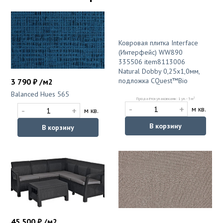
Ковровая плитка Interface
(Интерфейс) WW890
335506 item8113006
Natural Dobby 0,25х1,0мм,
подложка CQuest™Bio
3 790 ₽ /м2
Balanced Hues 565
2
Продаётся упаковками: 1 уп. - 5 м
-
+
-
+
м кв.
м кв.
В корзину
В корзину
45 500 ₽ /м2