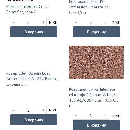
Ковровая плитка IVC
Комплект мебели Corfu
Immersion Liberate 731
Relax Set, серый
0,5х0,5 м
-
+
-
+
м кв.
м кв.
В корзину
В корзину
Ковер Edel (Эдель) Edel
Group CHELSEA - 222 Pumice,
ширина 5 м
Ковровая плитка Interface
(Интерфейс) Touch&Tones
103 4176057 Blush 0.5х.0,5
м
-
+
м кв.
-
+
м кв.
В корзину
В корзину