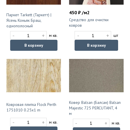
450 ₽ /м2
Паркет Tarkett (Таркетт) |
Средство для очистки
Ясень Коньяк Браш,
ковров
однополосный
-
+
-
+
шт
м кв.
В корзину
В корзину
Ковер Balsan (Балсан) Balsan
Ковровая плитка Flock Perth
Majestic 725 PERCUTANT, 4
1751010 0.25x1 m
м
-
+
-
+
м кв.
м кв.