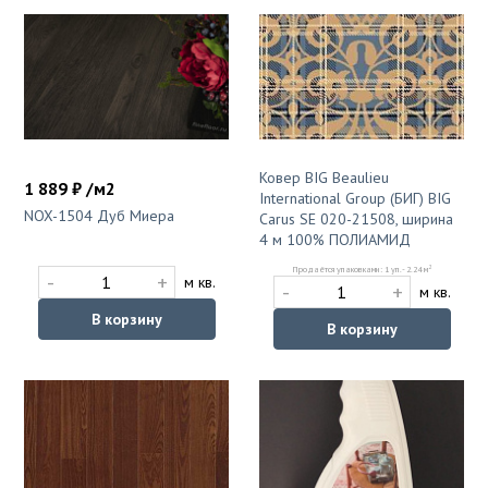
Ковер BIG Beaulieu
1 889 ₽ /м2
International Group (БИГ) BIG
NOX-1504 Дуб Миера
Carus SE 020-21508, ширина
4 м 100% ПОЛИАМИД
2
Продаётся упаковками: 1 уп. - 2.24 м
-
+
м кв.
-
+
м кв.
В корзину
В корзину