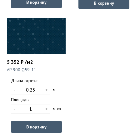
В корзину
В корзину
5 352 ₽ /м2
AP 900 Q59-11
Длина отреза:
-
+
м
Площадь:
-
+
м кв.
В корзину