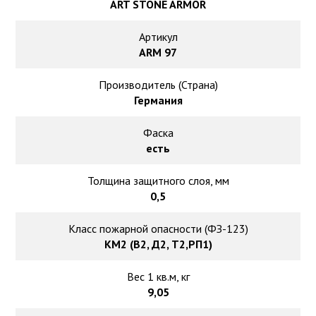
Ковролин на резиновой основе
ART STONE ARMOR
Артикул
Ковролин оптом
ARM 97
Ковролин под теплый пол
Производитель (Страна)
Германия
Фаска
есть
Толщина защитного слоя, мм
0,5
Класс пожарной опасности (ФЗ-123)
КМ2 (В2, Д2, Т2,РП1)
Вес 1 кв.м, кг
9,05