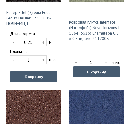
Ковер Edel (Эдель) Edel
Group Helsinki 199 100%
Ковровая плитка Interface
ПОЛИАМИД
(Интерфейс) New Horizons II
5584 (5526) Chameleon 0.5
Длина отреза:
x 0.5 m, item 4117005
-
+
м
Площадь:
-
+
м кв.
-
+
м кв.
В корзину
В корзину