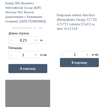
Ковер BIG Beaulieu
International Group (БИГ)
Venezia 965 Beaver
Ковровая плитка Interface
(коричневая с бежевыми
(Интерфейс) Heuga 727 SD
точками) 100% ПОЛИАМИД
672735 Lobelia 0,5х0,5 м,
2
Продаётся упаковками: 1 уп. - 1.25 м
item 4122154
Длина отреза:
-
+
м
Площадь:
-
+
-
+
м кв.
м кв.
В корзину
В корзину