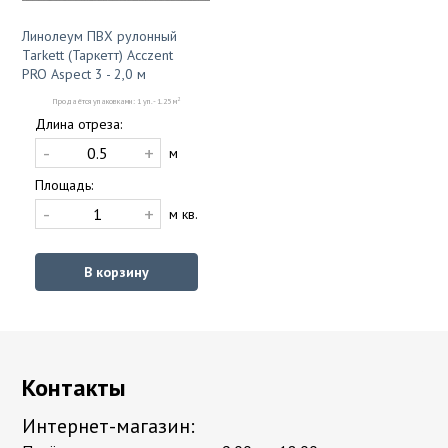
Линолеум ПВХ рулонный
Tarkett (Таркетт) Acczent
PRO Aspect 3 - 2,0 м
2
Продаётся упаковками: 1 уп. - 1.25 м
Длина отреза:
-
+
м
Площадь:
-
+
м кв.
В корзину
Контакты
Интернет-магазин: