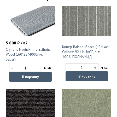
5 808 ₽ /м2
Ковер Balsan (Балсан) Balsan
Ступень NauticPrime Esthetic
Colisee 921 NUAGE, 4 м
Wood 160*22*4000мм,
100% ПОЛИАМИД
серый
-
+
-
+
м кв.
м кв.
В корзину
В корзину