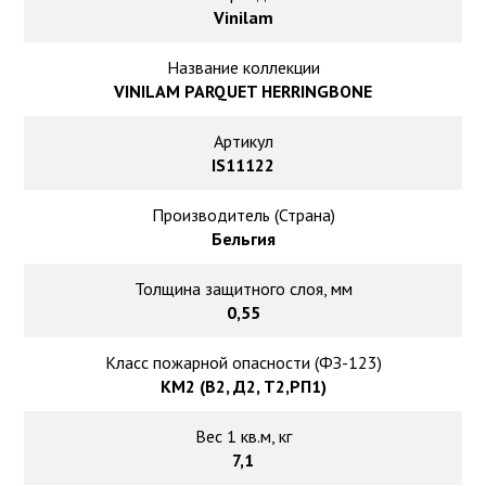
Ковролин на резиновой основе
Vinilam
Ковролин оптом
Название коллекции
VINILAM PARQUET HERRINGBONE
Ковролин под теплый пол
Артикул
IS11122
Производитель (Страна)
Бельгия
Толщина защитного слоя, мм
0,55
Класс пожарной опасности (ФЗ-123)
КМ2 (В2, Д2, Т2,РП1)
Вес 1 кв.м, кг
7,1