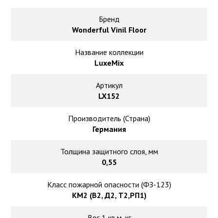
Ковролин на резиновой основе
Бренд
Ковролин оптом
Wonderful Vinil Floor
Название коллекции
Ковролин под теплый пол
LuxeMix
Артикул
LX152
Производитель (Страна)
Германия
Толщина защитного слоя, мм
0,55
Класс пожарной опасности (ФЗ-123)
КМ2 (В2, Д2, Т2,РП1)
Вес 1 кв.м, кг