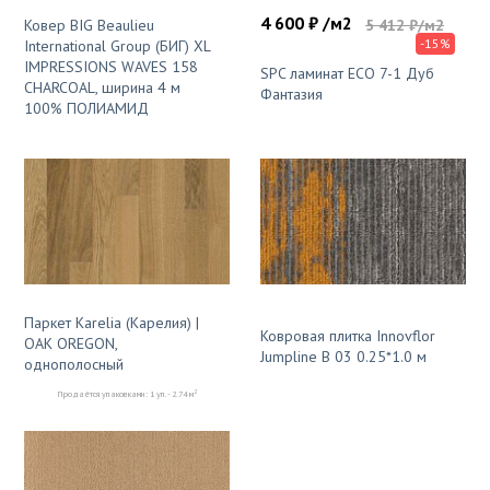
4 600 ₽ /м2
5 412 ₽/м2
Ковер BIG Beaulieu
-15%
International Group (БИГ) XL
IMPRESSIONS WAVES 158
SPC ламинат ECO 7-1 Дуб
CHARCOAL, ширина 4 м
Фантазия
100% ПОЛИАМИД
Паркет Karelia (Карелия) |
Ковровая плитка Innovflor
OAK OREGON,
Jumpline B 03 0.25*1.0 м
однополосный
2
Продаётся упаковками: 1 уп. - 2.74 м