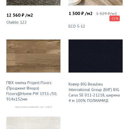
1 300 ₽ /м2
1 529 ₽/м2
12 560 ₽ /м2
-15%
Chablis 122
ECO 5-12
ПВХ плитка Project Floors
Ковер BIG Beaulieu
(Проджект Флорз)
International Group (БИГ) BIG
Floors@Home PW 1351-/30,
Carus SE 011-21218, ширина
914x152мм
4 м 100% ПОЛИАМИД
2
Продаётся упаковками: 1 уп. - 4.49 м