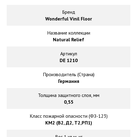
Ковролин на резиновой основе
Бренд
Ковролин оптом
Wonderful Vinil Floor
Название коллекции
Ковролин под теплый пол
Natural Relief
Артикул
DE 1210
Производитель (Страна)
Германия
Толщина защитного слоя, мм
0,55
Класс пожарной опасности (ФЗ-123)
КМ2 (В2, Д2, Т2,РП1)
Вес 1 кв.м, кг