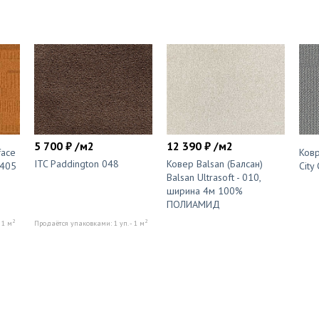
5 700 ₽ /м2
12 390 ₽ /м2
face
Ковр
ITC Paddington 048
Ковер Balsan (Балсан)
1405
City
Balsan Ultrasoft - 010,
ширина 4м 100%
ПОЛИАМИД
2
2
 1 м
Продаётся упаковками: 1 уп. - 1 м