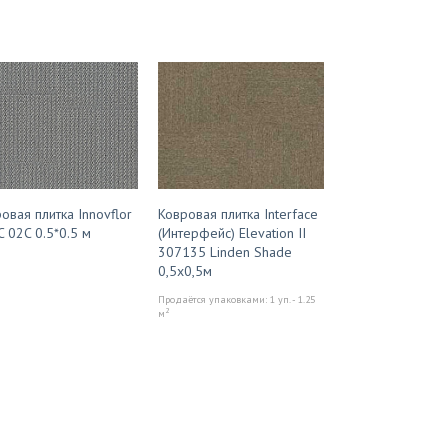
овая плитка Innovflor
Ковровая плитка Interface
 C 02C 0.5*0.5 м
(Интерфейс) Elevation II
307135 Linden Shade
0,5x0,5м
Продаётся упаковками: 1 уп. - 1.25
2
м