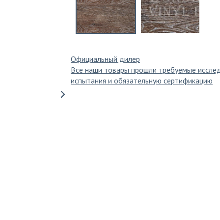
Официальный дилер
Все наши товары прошли требуемые иссле
испытания и обязательную сертификацию