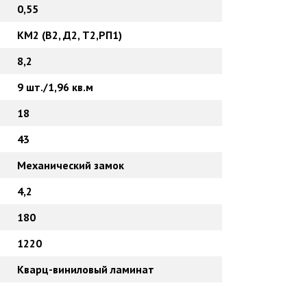
0,55
КМ2 (В2, Д2, Т2,РП1)
8,2
9 шт./1,96 кв.м
18
43
Механический замок
4,2
180
1220
Кварц-виниловый ламинат