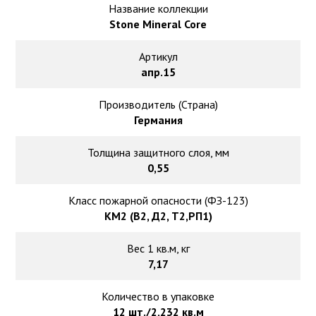
Ковролин на резиновой основе
Название коллекции
Stone Mineral Core
Ковролин оптом
Артикул
апр.15
Ковролин под теплый пол
Производитель (Страна)
Германия
Толщина защитного слоя, мм
0,55
Класс пожарной опасности (ФЗ-123)
КМ2 (В2, Д2, Т2,РП1)
Вес 1 кв.м, кг
7,17
Количество в упаковке
12 шт./2,232 кв.м