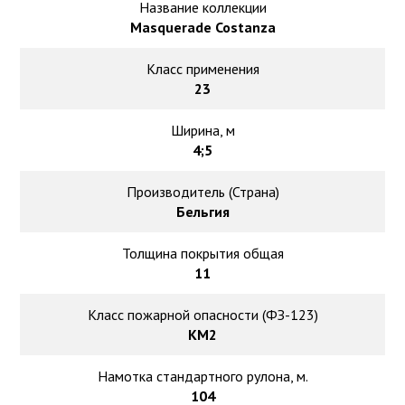
Ковролин на резиновой основе
Название коллекции
Masquerade Costanza
Ковролин оптом
Класс применения
23
Ковролин под теплый пол
Ширина, м
4;5
Производитель (Страна)
Бельгия
Толщина покрытия общая
11
Класс пожарной опасности (ФЗ-123)
КМ2
Намотка стандартного рулона, м.
104