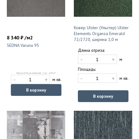
Ковер Ulster (Ульстер) Ulster
Elements Organza Emerald
8 340 ₽ /м2
72/2720, ширина 1,0 м
SEDNA Varuna 95
Длина отреза:
-
+
м
Площадь:
2
Продаётся упаковками: 1 уп. - 4.05 м
-
+
-
+
м кв.
м кв.
В корзину
В корзину