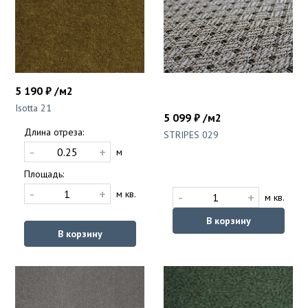
5 190 ₽ /м2
Isotta 21
5 099 ₽ /м2
Длина отреза:
STRIPES 029
-
+
м
Площадь:
-
+
м кв.
-
+
м кв.
В корзину
В корзину