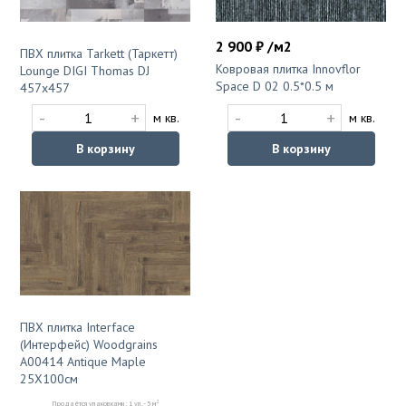
2 900 ₽ /м2
ПВХ плитка Tarkett (Таркетт)
Ковровая плитка Innovflor
Lounge DIGI Thomas DJ
Space D 02 0.5*0.5 м
457х457
-
+
-
+
м кв.
м кв.
В корзину
В корзину
ПВХ плитка Interface
(Интерфейс) Woodgrains
A00414 Antique Maple
25X100cм
2
Продаётся упаковками: 1 уп. - 5 м