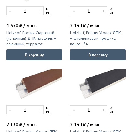
ПВХ плитка самоклеющаяся для стен
Коричневый
Компостеры садовые
м
м
-
+
-
+
под камень
Красный
Поленницы в коробке
кв.
кв.
Распродажа
Однотонный
Тачки, тележки, сеялки
1 650 ₽ / м кв.
2 130 ₽ / м кв.
Плетёный винил
Разноцветный
Фальшпол
Теплицы
Holzhof, Россия Стартовый
Holzhof, Россия Уголок ДПК
(конечный) ДПК профиль +
+ алюминиевый профиль,
С рисунком
разноцветный
алюминий, терракот
венге - 3м
Цветной напольный плинтус
Серый
Уличная мебель
В корзину
В корзину
Синий
Гамаки
Эксплуатируемая кровля
Тёмно-серый
Диваны для сада и дачи
Фиолетовый
Комплекты мебели
Клей
Черный
Кресла
Мебель для балкона
Премиум
Мебель для кафе
м
м
-
+
-
+
кв.
кв.
Мебель из искусственного ротанга
Искусственная трава
2 130 ₽ / м кв.
2 130 ₽ / м кв.
Садовая мебель
Holzhof, Россия Уголок ДПК
Holzhof, Россия Уголок ДПК