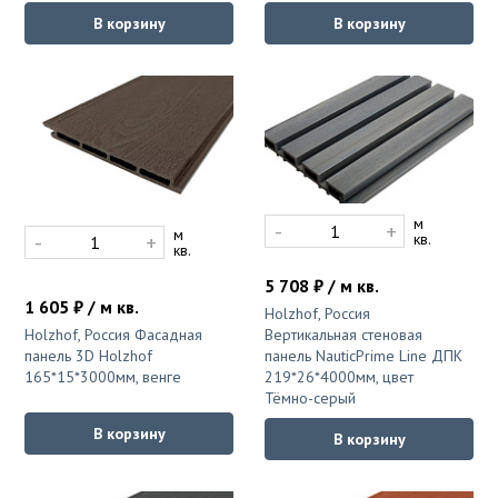
В корзину
В корзину
м
-
+
м
-
+
кв.
кв.
5 708 ₽ / м кв.
1 605 ₽ / м кв.
Holzhof, Россия
Holzhof, Россия Фасадная
Вертикальная стеновая
панель 3D Holzhof
панель NauticPrime Line ДПК
165*15*3000мм, венге
219*26*4000мм, цвет
Тёмно-серый
В корзину
В корзину