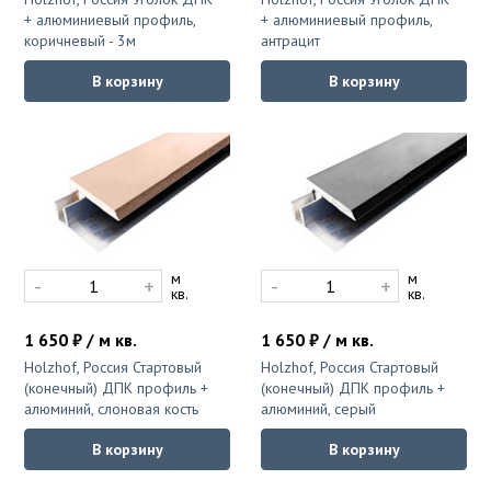
Столы для дачи
+ алюминиевый профиль,
+ алюминиевый профиль,
Хлопок
коричневый - 3м
антрацит
Стулья для сада и дачи
Однотонный
В корзину
В корзину
Фасадные решения
Циновка
Планкен из ДПК
Шерсть
Сайдинг из дпк
Фасадные панели из ДПК
Однотонный
м
м
-
+
-
+
кв.
кв.
Флокированное покрытие
Бельгийский ковролин
1 650 ₽ / м кв.
1 650 ₽ / м кв.
Плитка
Ковролин в машину
Holzhof, Россия Стартовый
Holzhof, Россия Стартовый
(конечный) ДПК профиль +
(конечный) ДПК профиль +
Штучный паркет
алюминий, слоновая кость
алюминий, серый
Ковролин в офис
В корзину
В корзину