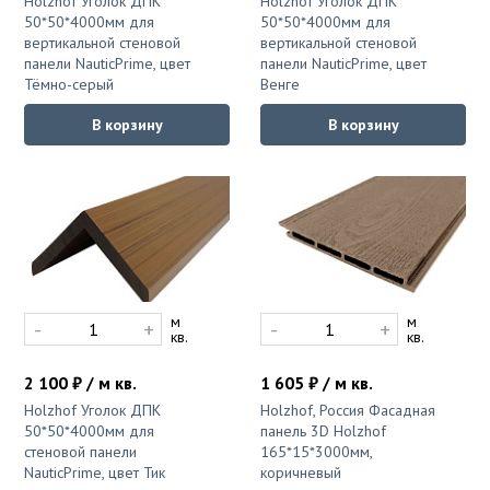
Holzhof Уголок ДПК
Holzhof Уголок ДПК
50*50*4000мм для
50*50*4000мм для
вертикальной стеновой
вертикальной стеновой
панели NauticPrime, цвет
панели NauticPrime, цвет
Тёмно-серый
Венге
В корзину
В корзину
м
м
-
+
-
+
кв.
кв.
2 100 ₽ / м кв.
1 605 ₽ / м кв.
Holzhof Уголок ДПК
Holzhof, Россия Фасадная
50*50*4000мм для
панель 3D Holzhof
стеновой панели
165*15*3000мм,
NauticPrime, цвет Тик
коричневый