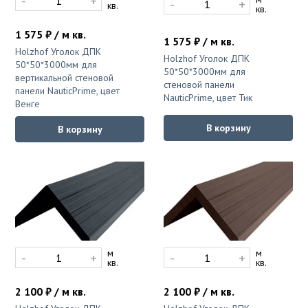
-
+
-
+
кв.
кв.
1 575 ₽ / м кв.
1 575 ₽ / м кв.
Holzhof Уголок ДПК
Holzhof Уголок ДПК
50*50*3000мм для
50*50*3000мм для
вертикальной стеновой
стеновой панели
панели NauticPrime, цвет
NauticPrime, цвет Тик
Венге
В корзину
В корзину
м
м
-
+
-
+
кв.
кв.
2 100 ₽ / м кв.
2 100 ₽ / м кв.