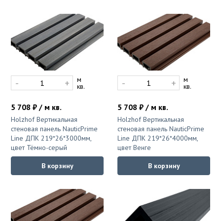
м
м
-
+
-
+
кв.
кв.
5 708 ₽ / м кв.
5 708 ₽ / м кв.
Holzhof Вертикальная
Holzhof Вертикальная
стеновая панель NauticPrime
стеновая панель NauticPrime
Line ДПК 219*26*3000мм,
Line ДПК 219*26*4000мм,
цвет Тёмно-серый
цвет Венге
В корзину
В корзину