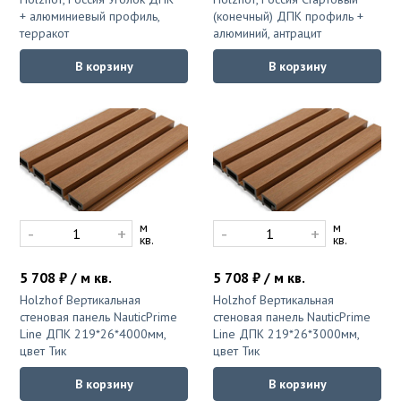
+ алюминиевый профиль,
(конечный) ДПК профиль +
терракот
алюминий, антрацит
В корзину
В корзину
м
м
-
+
-
+
кв.
кв.
5 708 ₽ / м кв.
5 708 ₽ / м кв.
Holzhof Вертикальная
Holzhof Вертикальная
стеновая панель NauticPrime
стеновая панель NauticPrime
Line ДПК 219*26*4000мм,
Line ДПК 219*26*3000мм,
цвет Тик
цвет Тик
В корзину
В корзину