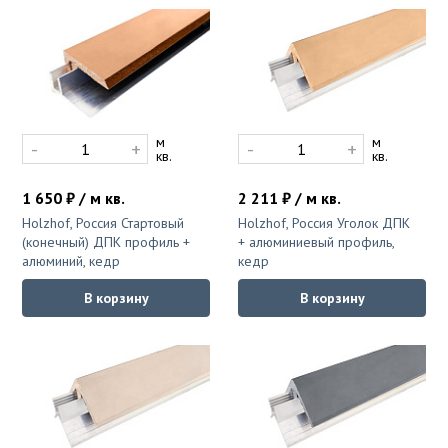
Ковролин на резиновой основе
Ковролин оптом
Ковролин под теплый пол
м
м
-
+
-
+
кв.
кв.
1 650 ₽ / м кв.
2 211 ₽ / м кв.
Holzhof, Россия Стартовый
Holzhof, Россия Уголок ДПК
(конечный) ДПК профиль +
+ алюминиевый профиль,
алюминий, кедр
кедр
В корзину
В корзину