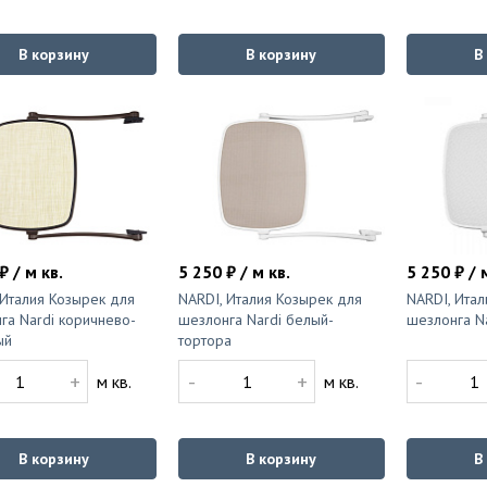
В корзину
В корзину
В
₽ / м кв.
5 250 ₽ / м кв.
5 250 ₽ / 
 Италия Козырек для
NARDI, Италия Козырек для
NARDI, Итал
га Nardi коричнево-
шезлонга Nardi белый-
шезлонга N
ый
тортора
+
-
+
-
м кв.
м кв.
В корзину
В корзину
В