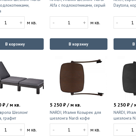
подлокотниками,
Alfa с подлокотниками, серый
Daytona, к
а
+
-
+
-
м кв.
м кв.
В корзину
В корзину
В
 ₽ / м кв.
5 250 ₽ / м кв.
5 250 ₽ / 
 Европа Шезлонг
NARDI, Италия Козырек для
NARDI, Итал
a, графит
шезлонга Nardi кофе
шезлонга Na
+
-
+
-
м кв.
м кв.