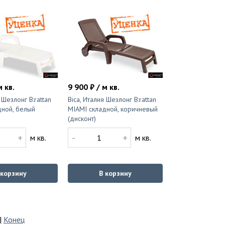
м кв.
9 900 ₽ / м кв.
 Шезлонг B:rattan
Bica, Италия Шезлонг B:rattan
дной, белый
MIAMI складной, коричневый
(дисконт)
+
-
+
м кв.
м кв.
 корзину
В корзину
|
Конец