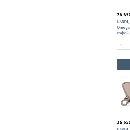
26 650
NARDI,
Omega 
кофей
-
26 650
NARDI,