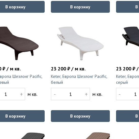
В корзину
В корзину
В
 ₽ / м кв.
23 200 ₽ / м кв.
23 200 ₽ /
Европа Шезлонг Pacific,
Keter, Европа Шезлонг Pacific,
Keter, Европ
евый
белый
серый
+
-
+
-
м кв.
м кв.
В корзину
В корзину
В