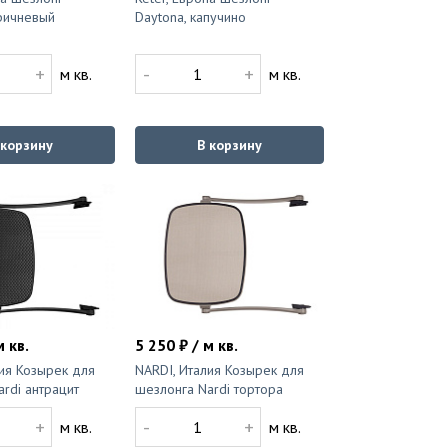
оричневый
Daytona, капучино
+
-
+
м кв.
м кв.
 корзину
В корзину
м кв.
5 250 ₽ / м кв.
ия Козырек для
NARDI, Италия Козырек для
rdi антрацит
шезлонга Nardi тортора
+
-
+
м кв.
м кв.