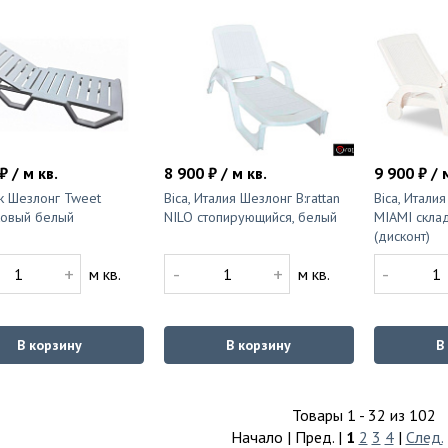
₽ / м кв.
8 900 ₽ / м кв.
9 900 ₽ / 
k Шезлонг Tweet
Bica, Италия Шезлонг B:rattan
Bica, Италия
ковый белый
NILO стопирующийся, белый
MIAMI скла
(дисконт)
+
-
+
-
м кв.
м кв.
В корзину
В корзину
В
Товары 1 - 32 из 102
Начало | Пред. |
1
2
3
4
|
След.