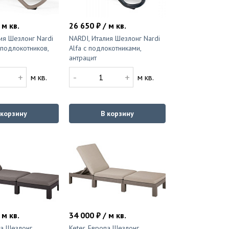
 м кв.
26 650 ₽ / м кв.
ия Шезлонг Nardi
NARDI, Италия Шезлонг Nardi
подлокотников,
Alfa с подлокотниками,
антрацит
+
-
+
м кв.
м кв.
 корзину
В корзину
 м кв.
34 000 ₽ / м кв.
па Шезлонг
Keter, Европа Шезлонг