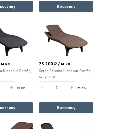
 корзину
В корзину
 м кв.
23 200 ₽ / м кв.
а Шезлонг Pacific,
Keter, Европа Шезлонг Pacific,
капучино
+
-
+
м кв.
м кв.
 корзину
В корзину