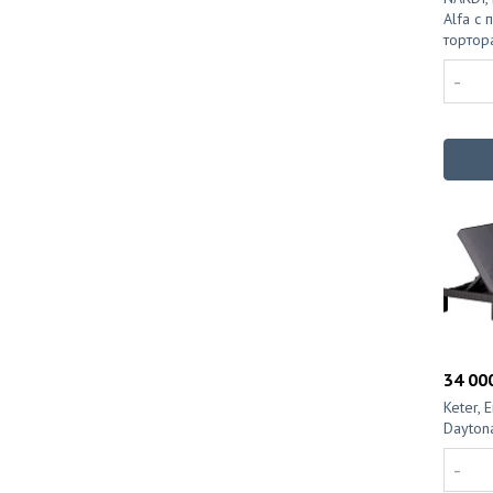
Alfa с 
тортор
-
34 000
Keter,
Dayton
-