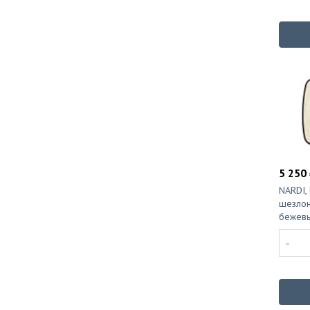
5 250 
NARDI,
шезлон
бежев
-