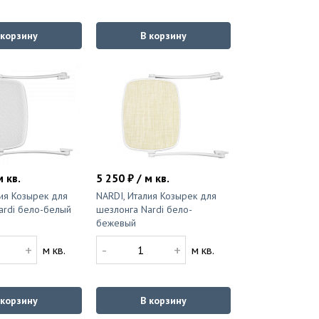
 корзину
В корзину
м кв.
5 250 ₽ / м кв.
ия Козырек для
NARDI, Италия Козырек для
ardi бело-белый
шезлонга Nardi бело-
бежевый
+
-
+
м кв.
м кв.
 корзину
В корзину