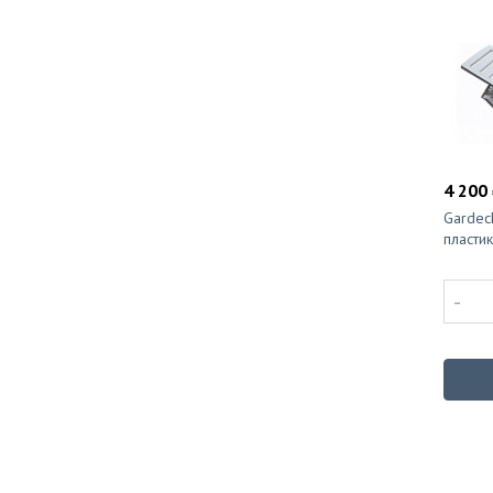
4 200 
Gardec
пласти
-