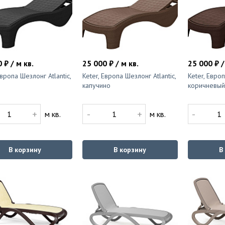
 ₽ / м кв.
25 000 ₽ / м кв.
25 000 ₽ /
Европа Шезлонг Atlantic,
Keter, Европа Шезлонг Atlantic,
Keter, Европ
капучино
коричневый
+
-
+
-
м кв.
м кв.
В корзину
В корзину
В