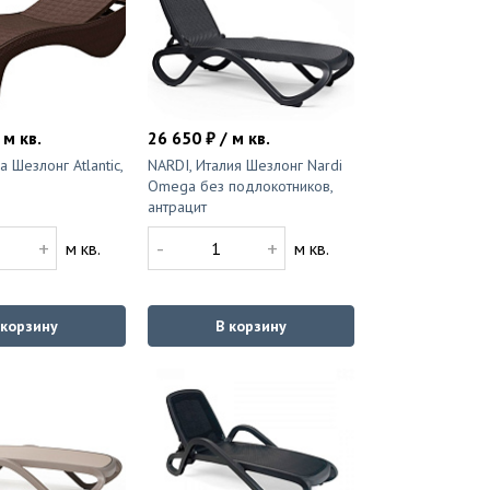
 м кв.
26 650 ₽ / м кв.
а Шезлонг Atlantic,
NARDI, Италия Шезлонг Nardi
Omega без подлокотников,
антрацит
+
-
+
м кв.
м кв.
 корзину
В корзину