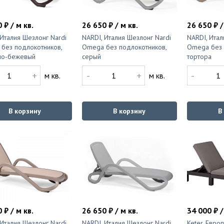
 ₽ / м кв.
26 650 ₽ / м кв.
26 650 ₽ /
 Италия Шезлонг Nardi
NARDI, Италия Шезлонг Nardi
NARDI, Итал
без подлокотников,
Omega без подлокотников,
Omega без 
но-бежевый
серый
тортора
+
-
+
-
м кв.
м кв.
В корзину
В корзину
В
 ₽ / м кв.
26 650 ₽ / м кв.
34 000 ₽ /
 Италия Шезлонг Nardi
NARDI, Италия Шезлонг Nardi
Keter, Евро