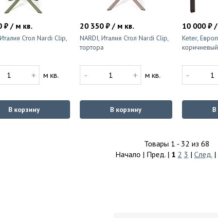
 ₽ / м кв.
20 350 ₽ / м кв.
10 000 ₽ /
Италия Стол Nardi Clip,
NARDI, Италия Стол Nardi Clip,
Keter, Евро
тортора
коричневый
+
-
+
-
м кв.
м кв.
В корзину
В корзину
В
Товары 1 - 32 из 68
Начало | Пред. |
1
2
3
|
След.
|