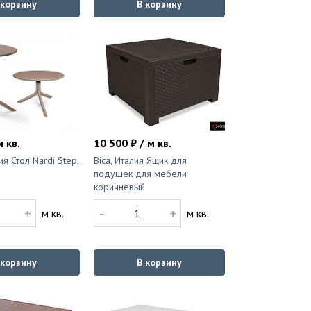
 корзину
В корзину
м кв.
10 500 ₽ / м кв.
ия Стол Nardi Step,
Bica, Италия Ящик для
подушек для мебели
коричневый
+
-
+
м кв.
м кв.
 корзину
В корзину