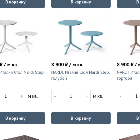
В корзину
В корзину
В
₽ / м кв.
8 900 ₽ / м кв.
8 900 ₽ / 
Италия Стол Nardi Step,
NARDI, Италия Стол Nardi Step,
NARDI, Итал
голубой
тортора
+
-
+
-
м кв.
м кв.
В корзину
В корзину
В