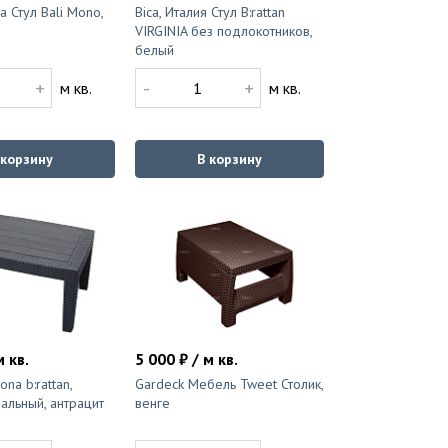
а Стул Bali Mono,
Bica, Италия Стул B:rattan
VIRGINIA без подлокотников,
белый
+
-
+
м кв.
м кв.
 корзину
В корзину
м кв.
5 000 ₽ / м кв.
ona b:rattan,
Gardeck Мебель Tweet Столик,
альный, антрацит
венге