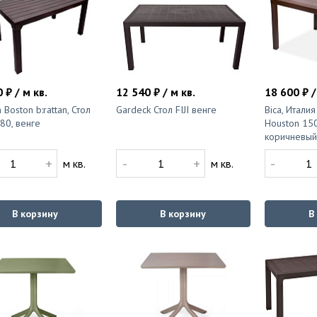
 ₽ / м кв.
12 540 ₽ / м кв.
18 600 ₽ /
n Boston b:rattan, Стол
Gardeck Стол FIJI венге
Bica, Италия
80, венге
Houston 15
коричневый
+
-
+
-
м кв.
м кв.
В корзину
В корзину
В