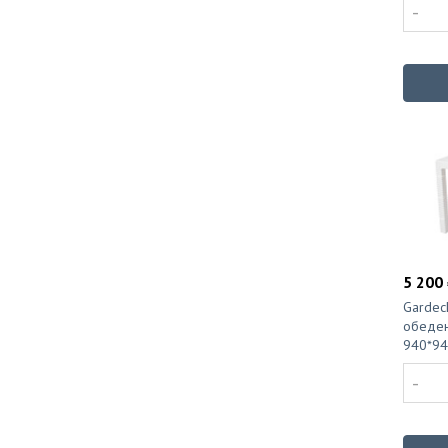
-
5 200 
Gardec
обеден
940*94
-