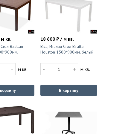
 м кв.
18 600 ₽ / м кв.
 Стол B:rattan
Bica, Италия Стол B:rattan
00*900мм,
Houston 1500*900мм, белый
+
-
+
м кв.
м кв.
 корзину
В корзину