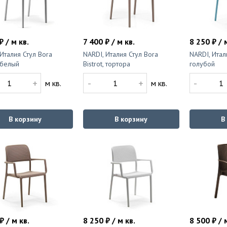
₽ / м кв.
7 400 ₽ / м кв.
8 250 ₽ / 
 Италия Стул Bora
NARDI, Италия Стул Bora
NARDI, Итал
, белый
Bistrot, тортора
голубой
+
-
+
-
м кв.
м кв.
В корзину
В корзину
В
₽ / м кв.
8 250 ₽ / м кв.
8 500 ₽ / 