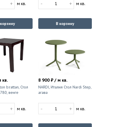
+
-
+
м кв.
м кв.
 корзину
В корзину
м кв.
8 900 ₽ / м кв.
ton b:rattan, Стол
NARDI, Италия Стол Nardi Step,
780, венге
агава
+
-
+
м кв.
м кв.