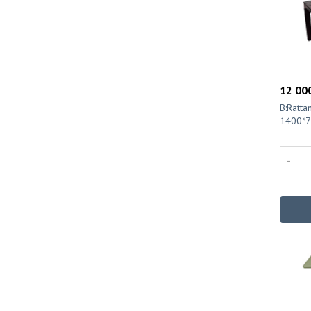
12 000
B:Ratta
1400*7
-