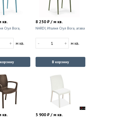
м кв.
8 250 ₽ / м кв.
ия Стул Bora,
NARDI, Италия Стул Bora, агава
+
-
+
м кв.
м кв.
 корзину
В корзину
м кв.
5 900 ₽ / м кв.