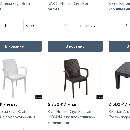
Италия Стул Bora,
NARDI, Италия Стул Bora,
Keter, Европ
а
белый
коричневый
+
-
+
-
м кв.
м кв.
В корзину
В корзину
В
₽ / м кв.
6 750 ₽ / м кв.
2 500 ₽ / 
талия Стул B:rattan
Bica, Италия Стул B:rattan
B:Rattan Ariz
A с подлокотниками,
INDIANA с подлокотниками,
Столик журн
коричневый