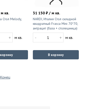
 м кв.
31 150 ₽ / м кв.
па Стол Melody,
NARDI, Италия Стол складной
квадратный Frasca Mini 70*70,
антрацит (база + столешница)
+
-
+
м кв.
м кв.
 корзину
В корзину
Конец