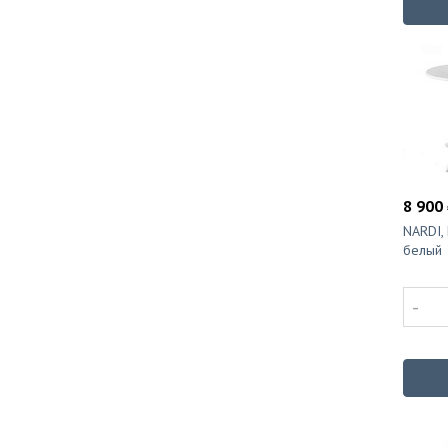
8 900 
NARDI, 
белый
-