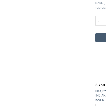
NARDI, 
тортор
-
6 750 
Bica, И
INDIAN
белый