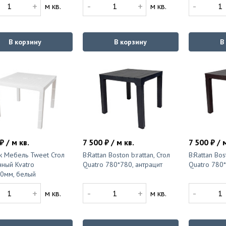
+
-
+
-
м кв.
м кв.
В корзину
В корзину
В
₽ / м кв.
7 500 ₽ / м кв.
7 500 ₽ / 
k Мебель Tweet Стол
B:Rattan Boston b:rattan, Стол
B:Rattan Bos
ный Kvatro
Quatro 780*780, антрацит
Quatro 780*
0мм, белый
+
-
+
-
м кв.
м кв.