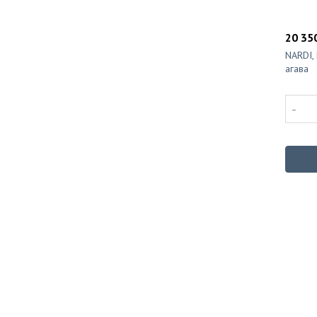
20 350
NARDI, 
агава
-