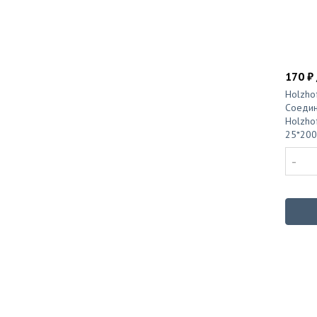
170 ₽ 
Holzhof
Соедин
Holzho
25*200
-