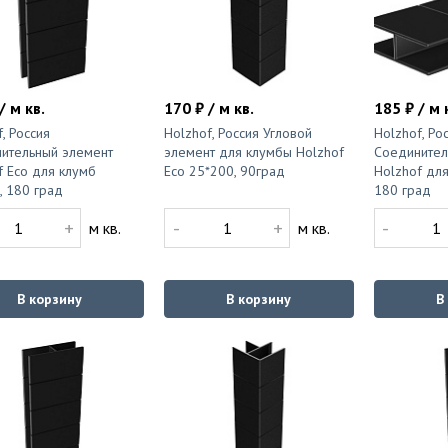
/ м кв.
170 ₽ / м кв.
185 ₽ / м 
, Россия
Holzhof, Россия Угловой
Holzhof, Ро
ительный элемент
элемент для клумбы Holzhof
Соединител
f Eco для клумб
Eco 25*200, 90град
Holzhof для
, 180 град
180 град
+
-
+
-
м кв.
м кв.
В корзину
В корзину
В