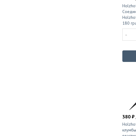
Holzhof
Соедин
Holzho
180 гр
-
380 ₽ 
Holzho
клумбы
пласти