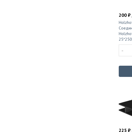
200 ₽ 
Holzhof
Соедин
Holzho
25*250
-
225 ₽ 