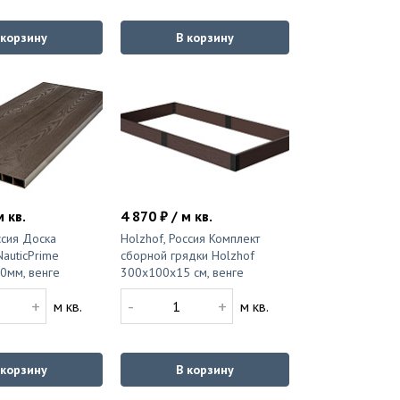
 корзину
В корзину
м кв.
4 870 ₽ / м кв.
ссия Доска
Holzhof, Россия Комплект
auticPrime
сборной грядки Holzhof
0мм, венге
300x100x15 см, венге
+
-
+
м кв.
м кв.
 корзину
В корзину