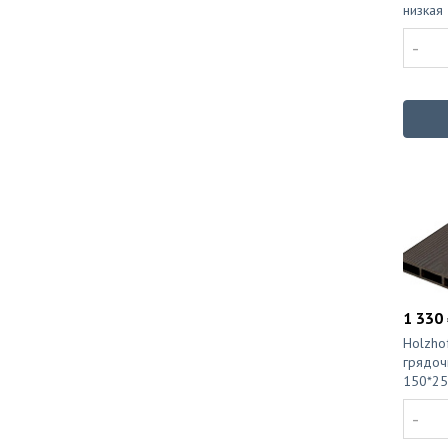
низкая
-
1 330 
Holzho
грядоч
150*25
-