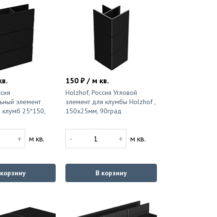
кв.
150 ₽ / м кв.
ссия
Holzhof, Россия Угловой
ьный элемент
элемент для клумбы Holzhof ,
 клумб 25*150,
150х25мм, 90град
+
-
+
м кв.
м кв.
 корзину
В корзину