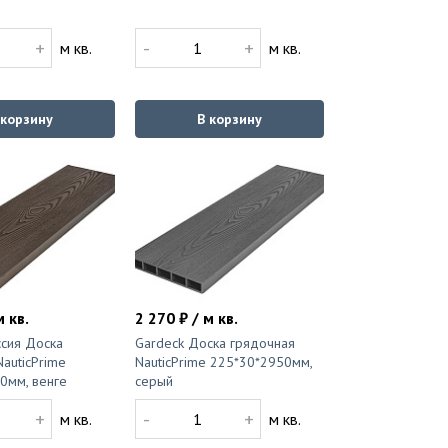
+
-
+
м кв.
м кв.
 корзину
В корзину
м кв.
2 270 ₽ / м кв.
ссия Доска
Gardeck Доска грядочная
auticPrime
NauticPrime 225*30*2950мм,
0мм, венге
серый
+
-
+
м кв.
м кв.