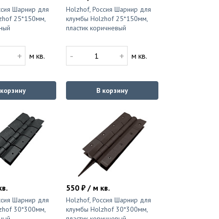
ссия Шарнир для
Holzhof, Россия Шарнир для
zhof 25*150мм,
клумбы Holzhof 25*150мм,
рный
пластик коричневый
+
-
+
м кв.
м кв.
 корзину
В корзину
кв.
550 ₽ / м кв.
ссия Шарнир для
Holzhof, Россия Шарнир для
zhof 30*300мм,
клумбы Holzhof 30*300мм,
рный
пластик коричневый