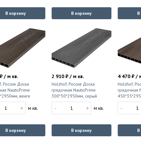
В корзину
В корзину
В
₽ / м кв.
2 910 ₽ / м кв.
4 470 ₽ / 
f, Россия Доска
Holzhof, Россия Доска
Holzhof, Ро
ная NauticPrime
грядочная NauticPrime
грядочная N
*2950мм, венге
300*30*2950мм, серый
450*35*295
+
-
+
-
м кв.
м кв.
В корзину
В корзину
В