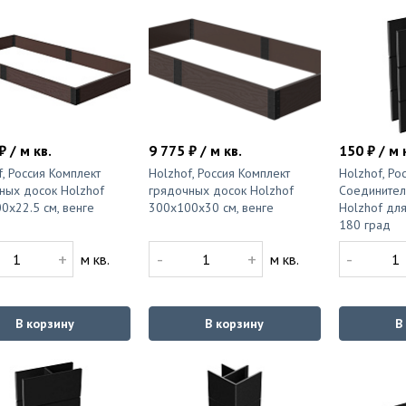
₽ / м кв.
9 775 ₽ / м кв.
150 ₽ / м 
f, Россия Комплект
Holzhof, Россия Комплект
Holzhof, Ро
ных досок Holzhof
грядочных досок Holzhof
Соединител
0x22.5 см, венге
300x100x30 см, венге
Holzhof для
180 град
+
-
+
-
м кв.
м кв.
В корзину
В корзину
В