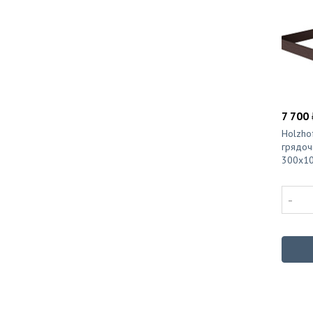
7 700 
Holzho
грядоч
300x10
-