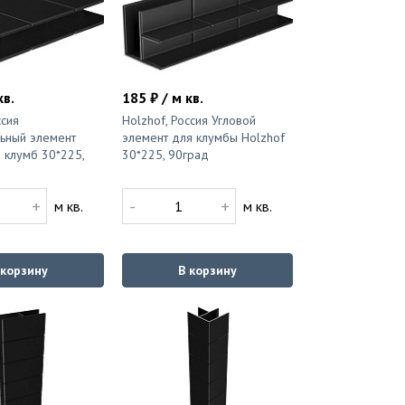
кв.
185 ₽ / м кв.
ссия
Holzhof, Россия Угловой
ьный элемент
элемент для клумбы Holzhof
 клумб 30*225,
30*225, 90град
+
-
+
м кв.
м кв.
 корзину
В корзину