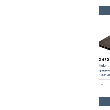
2 670 
Holzho
грядоч
300*30
-