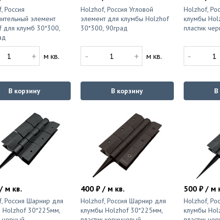
, Россия
Holzhof, Россия Угловой
Holzhof, Ро
ительный элемент
элемент для клумбы Holzhof
клумбы Hol
f для клумб 30*300,
30*300, 90град
пластик че
ад
+
-
+
-
м кв.
м кв.
В корзину
В корзину
В
/ м кв.
400 ₽ / м кв.
500 ₽ / м 
f, Россия Шарнир для
Holzhof, Россия Шарнир для
Holzhof, Ро
 Holzhof 30*225мм,
клумбы Holzhof 30*225мм,
клумбы Hol
к черный
пластик коричневый
пластик че