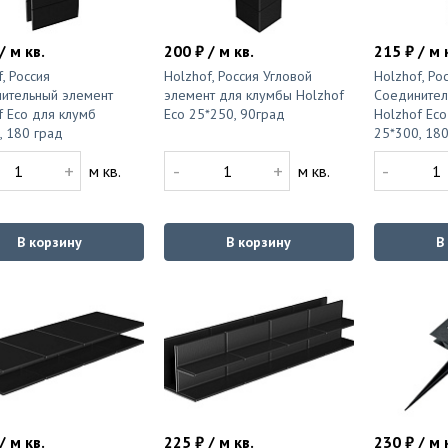
/ м кв.
200 ₽ / м кв.
215 ₽ / м 
, Россия
Holzhof, Россия Угловой
Holzhof, Ро
ительный элемент
элемент для клумбы Holzhof
Соединител
f Eco для клумб
Eco 25*250, 90град
Holzhof Eco
, 180 град
25*300, 180
+
-
+
-
м кв.
м кв.
В корзину
В корзину
В
/ м кв.
225 ₽ / м кв.
230 ₽ / м 