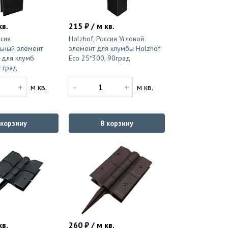
кв.
215 ₽ / м кв.
ссия
Holzhof, Россия Угловой
ьный элемент
элемент для клумбы Holzhof
 для клумб
Eco 25*300, 90град
 град
+
-
+
м кв.
м кв.
 корзину
В корзину
кв.
260 ₽ / м кв.