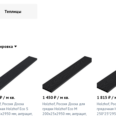
С рисунком
и
Компостеры садовые
Диваны
Серый
Теплицы
Поленницы в коробке
Компле
Синий
Тачки, тележки, сеялки
Кресла
Тёмно-серый
Теплицы
Мебель
Фиолетовый
Мебель
Черный
Мебель 
Садова
ировка
Циновка
Шерст
Столы 
Одното
Стулья 
ину
покрытие
Ковролин в офис
Штучный паркет
Коврол
плый пол
₽ / м кв.
1 450 ₽ / м кв.
1 815 ₽ / 
f, Россия Доска
Holzhof, Россия Доска для
Holzhof, Ро
ная Holzhof Eco S
грядки Holzhof Eco M
грядочная H
x2950 мм, антрацит,
200x25x2950 мм, антрацит,
250*25*295