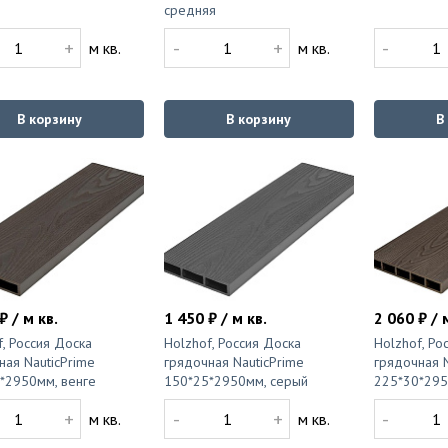
средняя
+
-
+
-
м кв.
м кв.
В корзину
В корзину
В
₽ / м кв.
1 450 ₽ / м кв.
2 060 ₽ / 
f, Россия Доска
Holzhof, Россия Доска
Holzhof, Ро
ная NauticPrime
грядочная NauticPrime
грядочная N
*2950мм, венге
150*25*2950мм, серый
225*30*295
+
-
+
-
м кв.
м кв.