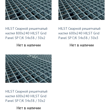
Ковролин на резиновой основе
Ковролин оптом
Ковролин под теплый пол
HILST Сварной решетчатый
HILST Сварной решетчатый
настил 800x240 HILST Grid
настил 600x240 HILST Grid
Panel SP Г/К 34х38 / 30х2
Panel SP Г/К 34х38 / 30х3
Нет в наличии
Нет в наличии
HILST Сварной решетчатый
настил 600x240 HILST Grid
Panel SP Г/К 34х38 / 30х2
Нет в наличии