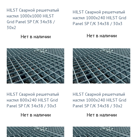
Столы для дачи
Хлопок
HILST Сварной решетчатый
HILST Сварной решетчатый
Стулья для сада и дачи
настил 1000х1000 HILST
Однотонный
настил 1000х240 HILST Grid
Grid Panel SP Г/К 34х38 /
Panel SP Г/К 34х38 / 30х3
30х2
Фасадные решения
Нет в наличии
Нет в наличии
Циновка
Планкен из ДПК
Шерсть
Сайдинг из дпк
Фасадные панели из ДПК
Однотонный
Флокированное покрытие
Бельгийский ковролин
HILST Сварной решетчатый
HILST Сварной решетчатый
Плитка
настил 800х240 HILST Grid
настил 1000х240 HILST Grid
Ковролин в машину
Panel SP Г/К 34х38 / 30х3
Panel SP Г/К 34х38 / 30х2
Штучный паркет
Нет в наличии
Нет в наличии
Ковролин в офис