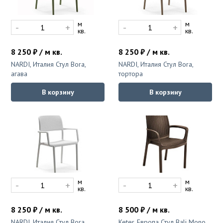
м
м
-
+
-
+
кв.
кв.
8 250 ₽ / м кв.
8 250 ₽ / м кв.
NARDI, Италия Стул Bora,
NARDI, Италия Стул Bora,
агава
тортора
В корзину
В корзину
м
м
-
+
-
+
кв.
кв.
8 250 ₽ / м кв.
8 500 ₽ / м кв.
NARDI, Италия Стул Bora,
Keter, Европа Стул Bali Mono,