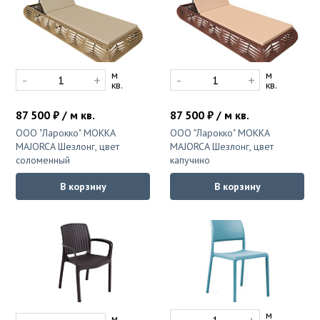
м
м
-
+
-
+
кв.
кв.
87 500 ₽ / м кв.
87 500 ₽ / м кв.
ООО "Ларокко" MOKKA
ООО "Ларокко" MOKKA
MAJORCA Шезлонг, цвет
MAJORCA Шезлонг, цвет
соломенный
капучино
В корзину
В корзину
м
м