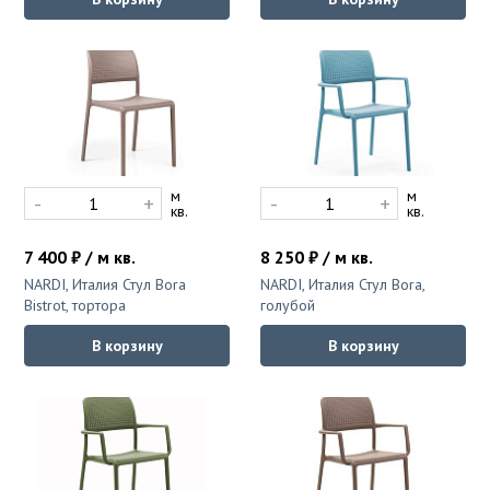
м
м
-
+
-
+
кв.
кв.
7 400 ₽ / м кв.
8 250 ₽ / м кв.
NARDI, Италия Стул Bora
NARDI, Италия Стул Bora,
Bistrot, тортора
голубой
В корзину
В корзину