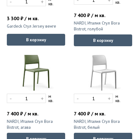
-
+
-
+
кв.
кв.
7 400 ₽ / м кв.
3 300 ₽ / м кв.
NARDI, Италия Стул Bora
Gardeck Стул Jersey венге
Bistrot, голубой
В корзину
В корзину
м
м
-
+
-
+
кв.
кв.
7 400 ₽ / м кв.
7 400 ₽ / м кв.
NARDI, Италия Стул Bora
NARDI, Италия Стул Bora
Bistrot, агава
Bistrot, белый
В корзину
В корзину