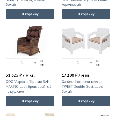
белый
коричневый
В корзину
В корзину
м
м
-
+
-
+
кв.
кв.
31 525 ₽ / м кв.
17 200 ₽ / м кв.
ООО "Ларокко" Кресло SAN
Gardeck Комплект кресел
MARINO цвет бронзовый, с 2
TWEET Double Seat, цвет:
подушками
белый
В корзину
В корзину