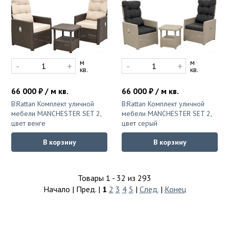
м
м
-
+
-
+
кв.
кв.
66 000 ₽ / м кв.
66 000 ₽ / м кв.
B:Rattan Комплект уличной
B:Rattan Комплект уличной
мебели MANCHESTER SET 2,
мебели MANCHESTER SET 2,
цвет венге
цвет серый
В корзину
В корзину
Товары 1 - 32 из 293
Начало | Пред. |
1
2
3
4
5
|
След.
|
Конец