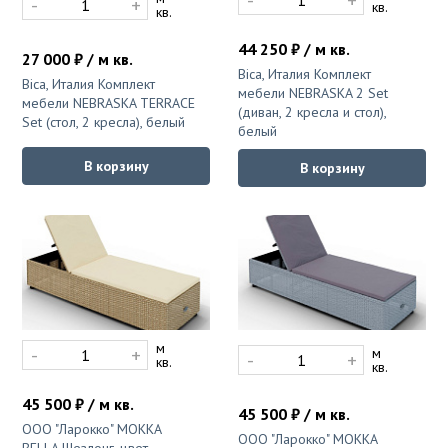
-
+
-
+
кв.
кв.
44 250 ₽ / м кв.
27 000 ₽ / м кв.
Bica, Италия Комплект
Bica, Италия Комплект
мебели NEBRASKA 2 Set
мебели NEBRASKA TERRACE
(диван, 2 кресла и стол),
Set (стол, 2 кресла), белый
белый
В корзину
В корзину
м
-
+
м
-
+
кв.
кв.
45 500 ₽ / м кв.
45 500 ₽ / м кв.
ООО "Ларокко" MOKKA
ООО "Ларокко" MOKKA