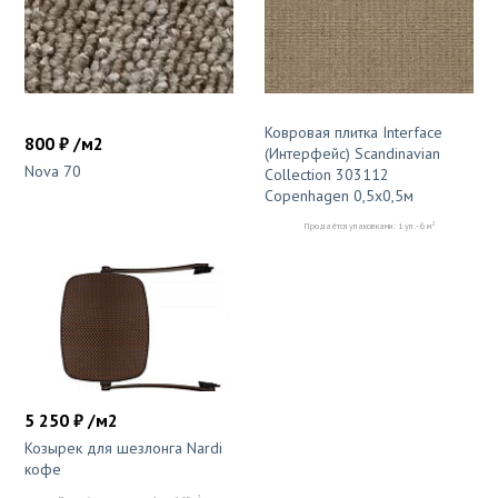
Ковровая плитка Interface
800 ₽ /м2
(Интерфейс) Scandinavian
Nova 70
Collection 303112
Copenhagen 0,5x0,5м
2
Продаётся упаковками: 1 уп. - 6 м
5 250 ₽ /м2
Козырек для шезлонга Nardi
кофе
2