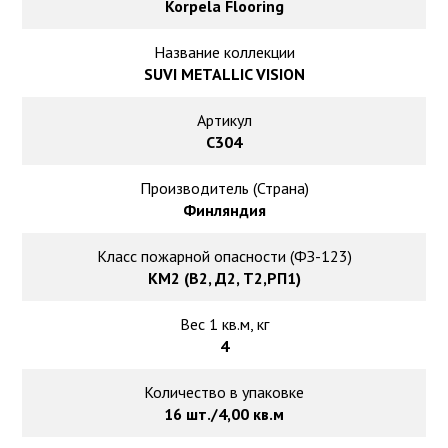
Ковролин на резиновой основе
Korpela Flooring
Название коллекции
Ковролин оптом
SUVI METALLIC VISION
Ковролин под теплый пол
Артикул
C304
Производитель (Страна)
Финляндия
Класс пожарной опасности (ФЗ-123)
КМ2 (В2, Д2, Т2,РП1)
Вес 1 кв.м, кг
4
Количество в упаковке
16 шт./4,00 кв.м